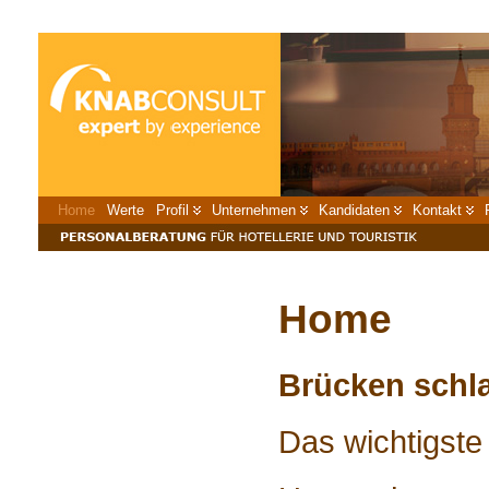
Home
Werte
Profil
Unternehmen
Kandidaten
Kontakt
Categories
Keine Kategorien
Home
Archives
A sample text widget
Etiam pulvinar consectetur dolor sed malesuada. Ut convallis
euismod
dolor nec
pretium. Nunc ut tristique massa.
Brücken schl
Nam sodales mi vitae dolor
ullamcorper et vulputate enim accumsan
.
Morbi orci magna, tincidunt vitae molestie nec, molestie at mi.
Nulla
nulla lorem
, suscipit in posuere in, interdum non magna.
Das wichtigste 